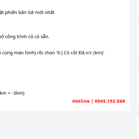
ật phiên bản G8 mới nhất
ở công trình cũ có sẵn.
i cùng màn hình) rồi chọn '9.) Có cột Đã v/c (km)'
8km = -3km)
Hotline | 0945.192.568