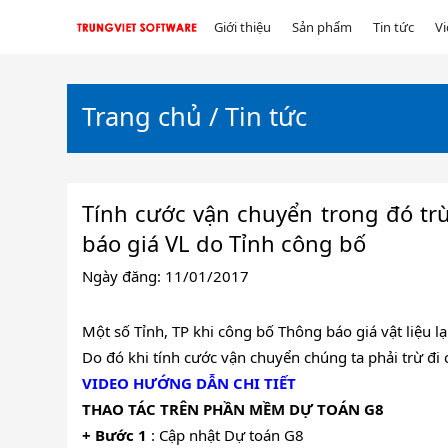
Giới thiệu
Sản phẩm
Tin tức
V
TRUNGVIET
SOFTWARE
Trang chủ
/
Tin tức
Tính cước vận chuyển trong đó trừ
báo giá VL do Tỉnh công bố
Ngày đăng: 11/01/2017
Một số Tỉnh, TP khi công bố Thông báo giá vật liệu l
Do đó khi tính cước vận chuyển chúng ta phải trừ đi 
VIDEO HƯỚNG DẪN CHI TIẾT
THAO TÁC TRÊN PHẦN MỀM DỰ TOÁN G8
+ Bước 1
: Cập nhật Dự toán G8